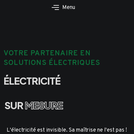
Menu
VOTRE PARTENAIRE EN
SOLUTIONS ÉLECTRIQUES
É
L
E
C
T
R
I
C
I
T
É
S
U
R
M
E
S
U
R
E
L'électricité est invisible. Sa maîtrise ne l'est pas !