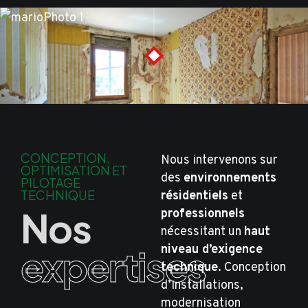
CONCEPTION,
Nous intervenons sur
OPTIMISATION ET
des
environnements
PILOTAGE
TECHNIQUE
résidentiels
et
Nos
professionnels
nécessitant un
haut
expertises
niveau d’exigence
technique
. Conception
d’installations,
modernisation